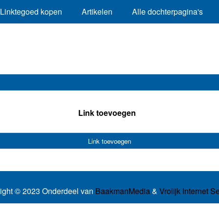
Linktegoed kopen
Artikelen
Alle dochterpagina's
Link toevoegen
Link toevoegen
ight © 2023 Onderdeel van
BaakmanMedia
&
Vrolijk Internet S