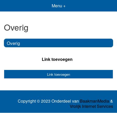
Menu +
Overig
Overig
Link toevoegen
Link toevoegen
Copyright © 2023 Onderdeel van
BaakmanMedia
&
Vrolijk Internet Services